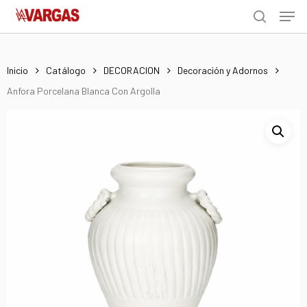
Men
Skip
Menu
to
search
main
content
Inicio
Catálogo
DECORACION
Decoración y Adornos
Anfora Porcelana Blanca Con Argolla