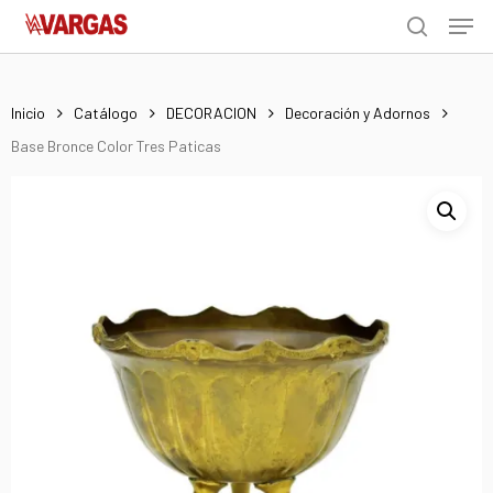
Men
Skip
Menu
to
search
main
content
Inicio
Catálogo
DECORACION
Decoración y Adornos
Base Bronce Color Tres Paticas