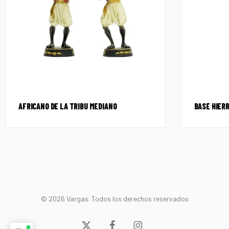
AFRICANO DE LA TRIBU MEDIANO
BASE HIER
© 2026 Vargas. Todos los derechos reservados
x-
facebook
instagram