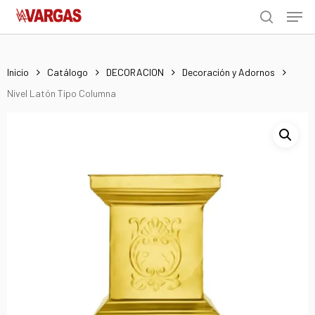
Men
Skip
Menu
to
search
main
content
Inicio
Catálogo
DECORACION
Decoración y Adornos
Nivel Latón Tipo Columna