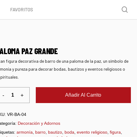
Menu
sea
FAVORITOS
ALOMA PAZ GRANDE
an figura decorativa de barro de una paloma de la paz, un símbolo de
monía y pureza para decorar bodas, bautizos y eventos religiosos o
pirituales.
Añadir Al Carrito
KU:
VR-BA-04
ategoría:
Decoración y Adornos
iquetas:
armonía
,
barro
,
bautizo
,
boda
,
evento religioso
,
figura
,