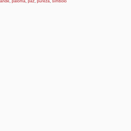
rande
,
paloma
,
paz
,
pureza
,
símbolo