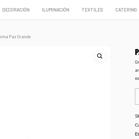
DECORACIÓN
ILUMINACIÓN
TEXTILES
CATERING
loma Paz Grande
P
Gr
ar
es
S
C
Et