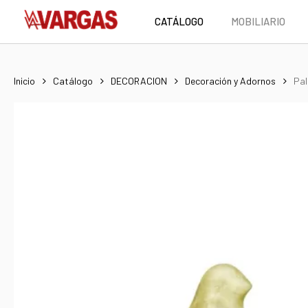
Skip
CATÁLOGO
MOBILIARIO
to
main
content
Inicio
Catálogo
DECORACION
Decoración y Adornos
Pa
Hit enter to search or ESC to close