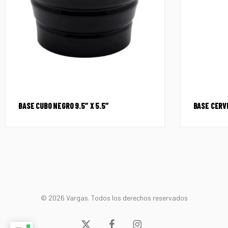
BASE CUBO NEGRO 9.5″ X 5.5″
BASE CERV
© 2026 Vargas. Todos los derechos reservados
x-
facebook
instagram