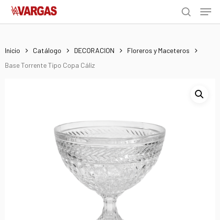
Men
Skip
Menu
to
search
main
content
Inicio
Catálogo
DECORACION
Floreros y Maceteros
Base Torrente Tipo Copa Cáliz