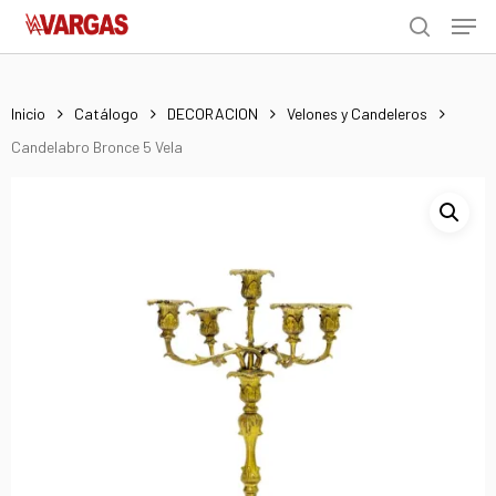
Men
Skip
Menu
to
search
main
content
Inicio
Catálogo
DECORACION
Velones y Candeleros
Candelabro Bronce 5 Vela