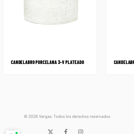
CANDELABRO PORCELANA 3-V PLATEADO
CANDELABR
© 2026 Vargas. Todos los derechos reservados
x-
facebook
instagram