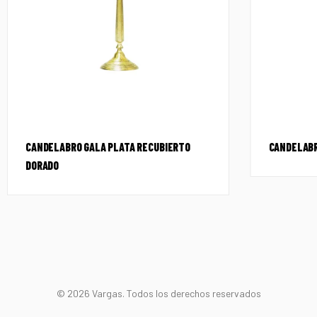
CANDELABRO GALA PLATA RECUBIERTO
CANDELABR
DORADO
© 2026 Vargas. Todos los derechos reservados