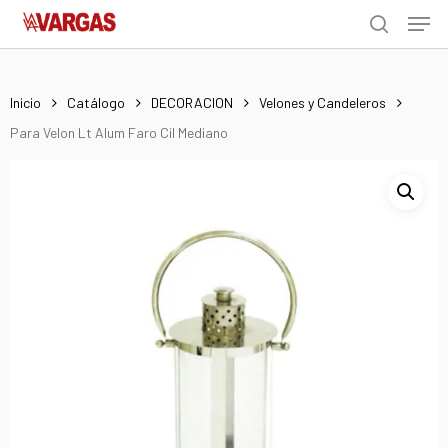
Men
Skip
Menu
to
search
main
content
Inicio
Catálogo
DECORACION
Velones y Candeleros
Para Velon Lt Alum Faro Cil Mediano