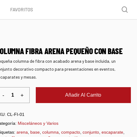
Menu
sea
FAVORITOS
OLUMNA FIBRA ARENA PEQUEÑO CON BASE
queña columna de fibra con acabado arena y base incluida, un
njunto decorativo compacto para presentaciones en eventos,
caparates y mesas.
Añadir Al Carrito
KU:
CL-FI-01
ategoría:
Misceláneos y Varios
iquetas:
arena
,
base
,
columna
,
compacto
,
conjunto
,
escaparate
,