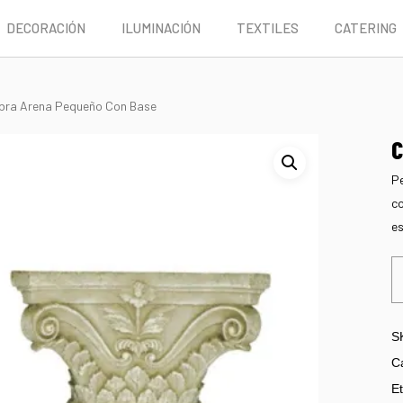
DECORACIÓN
ILUMINACIÓN
TEXTILES
CATERING
bra Arena Pequeño Con Base
C
Pe
co
es
S
C
Et