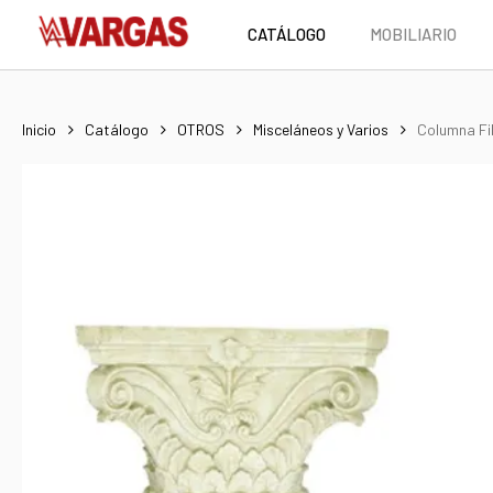
Skip
CATÁLOGO
MOBILIARIO
to
main
content
Inicio
Catálogo
OTROS
Misceláneos y Varios
Columna Fi
Hit enter to search or ESC to close