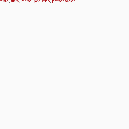
vento
,
fibra
,
mesa
,
pequeño
,
presentación