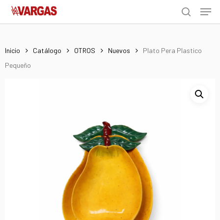
Men
Skip
Menu
to
search
main
content
Inicio
Catálogo
OTROS
Nuevos
Plato Pera Plastico
Pequeño