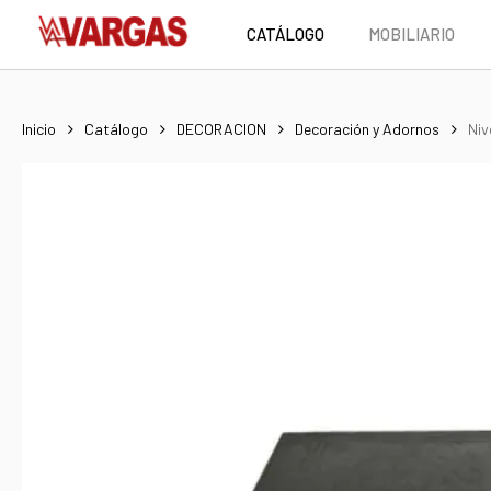
Skip
CATÁLOGO
MOBILIARIO
to
main
content
Inicio
Catálogo
DECORACION
Decoración y Adornos
Niv
Hit enter to search or ESC to close