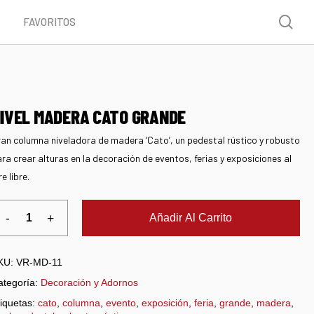
Menu
sea
FAVORITOS
IVEL MADERA CATO GRANDE
an columna niveladora de madera ‘Cato’, un pedestal rústico y robusto
ra crear alturas en la decoración de eventos, ferias y exposiciones al
re libre.
Añadir Al Carrito
KU:
VR-MD-11
ategoría:
Decoración y Adornos
iquetas:
cato
,
columna
,
evento
,
exposición
,
feria
,
grande
,
madera
,