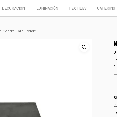
DECORACIÓN
ILUMINACIÓN
TEXTILES
CATERING
el Madera Cato Grande
N
Gr
pa
ai
S
C
Et