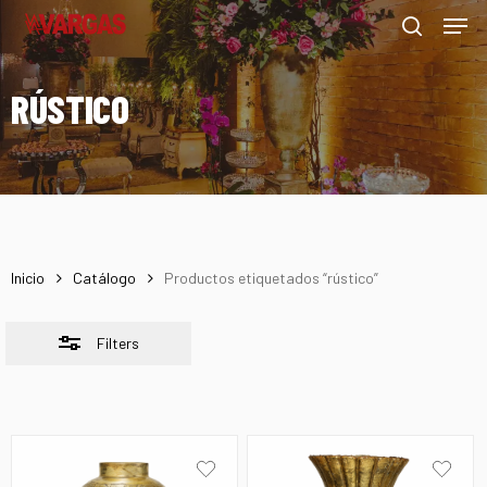
Men
Skip
Menu
to
Close
search
main
Filters
RÚSTICO
content
Inicio
Catálogo
Productos etiquetados “rústico”
Filters