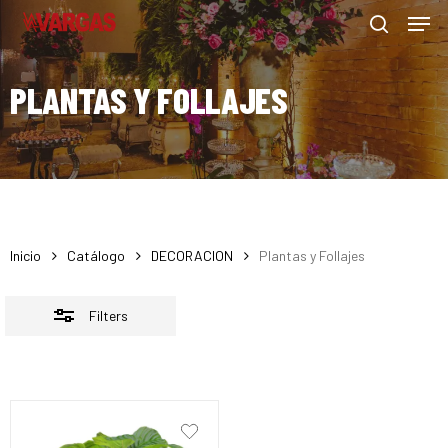
Men
Skip
Menu
to
Close
search
main
Filters
PLANTAS Y FOLLAJES
content
Inicio
Catálogo
DECORACION
Plantas y Follajes
Filters