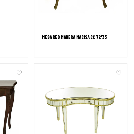
MESA RED MADERA MACISA CC 72*33