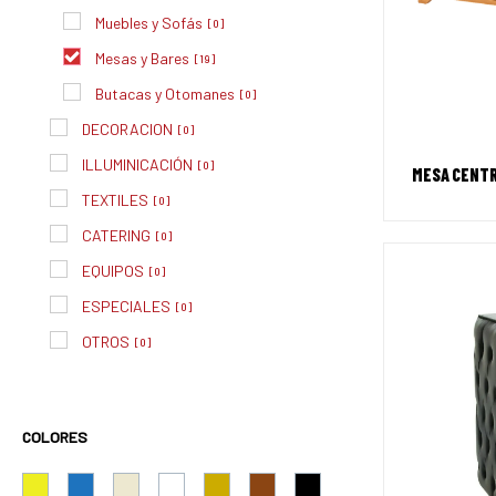
Muebles y Sofás
[
0
]
Mesas y Bares
[
19
]
Butacas y Otomanes
[
0
]
DECORACION
[
0
]
ILLUMINICACIÓN
[
0
]
MESA CENTR
TEXTILES
[
0
]
CATERING
[
0
]
EQUIPOS
[
0
]
ESPECIALES
[
0
]
OTROS
[
0
]
COLORES