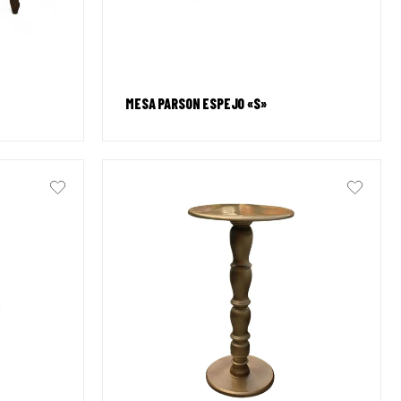
MESA PARSON ESPEJO «S»