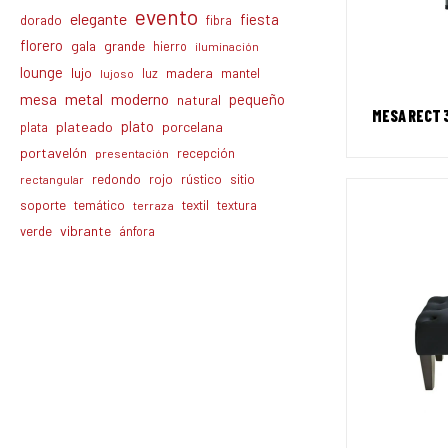
evento
elegante
fiesta
dorado
fibra
florero
gala
grande
hierro
iluminación
lounge
lujo
madera
luz
mantel
lujoso
metal
moderno
mesa
pequeño
natural
MESA RECT 3
plato
plateado
porcelana
plata
portavelón
recepción
presentación
redondo
rojo
rústico
sitio
rectangular
textil
soporte
temático
textura
terraza
vibrante
verde
ánfora