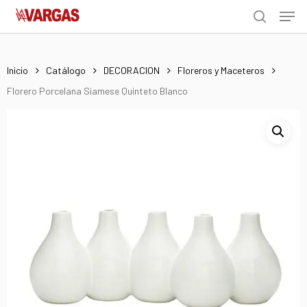
Men
Skip
Menu
to
search
main
content
Inicio
Catálogo
DECORACION
Floreros y Maceteros
Florero Porcelana Siamese Quinteto Blanco