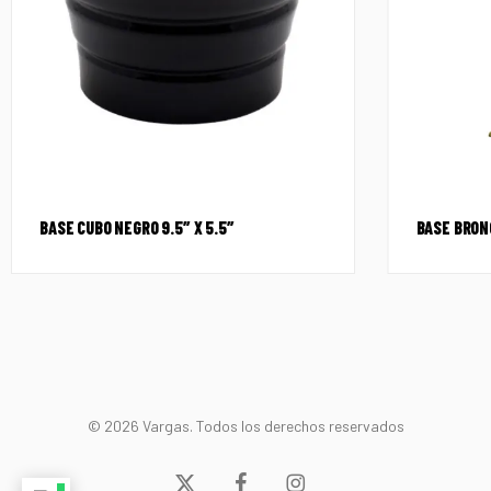
BASE CUBO NEGRO 9.5″ X 5.5″
BASE BRON
© 2026 Vargas. Todos los derechos reservados
x-
facebook
instagram