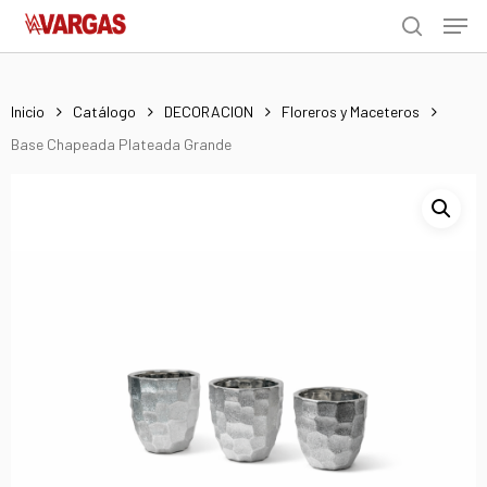
Men
Skip
Menu
to
search
main
content
Inicio
Catálogo
DECORACION
Floreros y Maceteros
Base Chapeada Plateada Grande