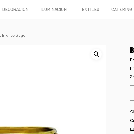
DECORACIÓN
ILUMINACIÓN
TEXTILES
CATERING
e Bronce Gogo
B
Ba
pa
y 
S
C
Et