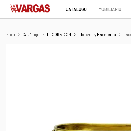
Skip
CATÁLOGO
MOBILIARIO
to
main
content
Inicio
Catálogo
DECORACION
Floreros y Maceteros
Bas
Hit enter to search or ESC to close