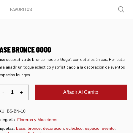
Menu
sea
FAVORITOS
ASE BRONCE GOGO
se decorativa de bronce modelo ‘Gogo’, con detalles únicos. Perfecta
ra añadir un toque ecléctico y sofisticado a la decoración de eventos
espacios lounges.
Añadir Al Carrito
KU:
BS-BN-10
ategoría:
Floreros y Maceteros
iquetas:
base
,
bronce
,
decoración
,
ecléctico
,
espacio
,
evento
,