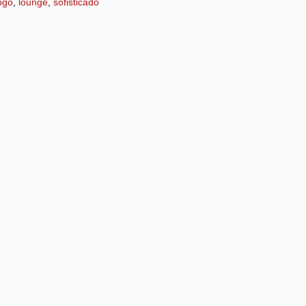
ogo
,
lounge
,
sofisticado