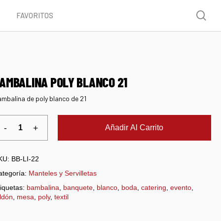
Menu
sea
FAVORITOS
AMBALINA POLY BLANCO 21
mbalina de poly blanco de 21
Añadir Al Carrito
KU:
BB-LI-22
ategoría:
Manteles y Servilletas
iquetas:
bambalina
,
banquete
,
blanco
,
boda
,
catering
,
evento
,
ldón
,
mesa
,
poly
,
textil