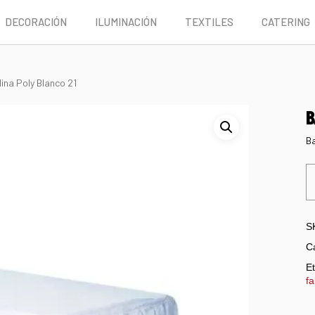
DECORACIÓN
ILUMINACIÓN
TEXTILES
CATERING
ina Poly Blanco 21
B
Ba
S
C
Et
fa