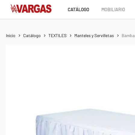
Skip
CATÁLOGO
MOBILIARIO
to
main
content
Inicio
Catálogo
TEXTILES
Manteles y Servilletas
Bambal
Hit enter to search or ESC to close