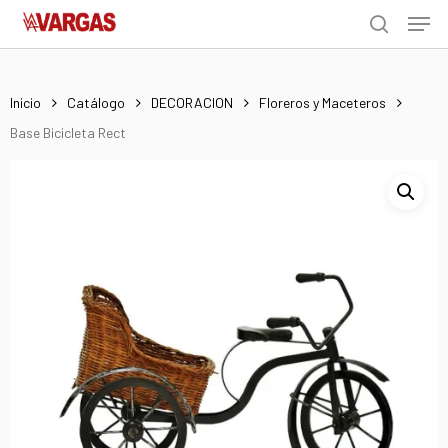
Men
Skip
Menu
to
search
main
content
Inicio
Catálogo
DECORACION
Floreros y Maceteros
Base Bicicleta Rect