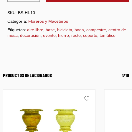
SKU:
BS-HI-10
Categoría:
Floreros y Maceteros
Etiquetas:
aire libre
,
base
,
bicicleta
,
boda
,
campestre
,
centro de
mesa
,
decoración
,
evento
,
hierro
,
recto
,
soporte
,
temático
PRODUCTOS RELACIONADOS
1/10