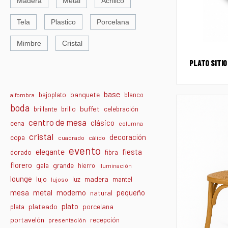
Madera
Metal
Acrilico
Tela
Plastico
Porcelana
Mimbre
Cristal
PLATO SITIO
base
banquete
bajoplato
blanco
alfombra
boda
buffet
brillante
brillo
celebración
centro de mesa
clásico
cena
columna
cristal
decoración
copa
cuadrado
cálido
evento
elegante
fiesta
dorado
fibra
florero
gala
grande
hierro
iluminación
lounge
lujo
madera
luz
mantel
lujoso
metal
moderno
mesa
pequeño
natural
plato
plateado
porcelana
plata
portavelón
recepción
presentación