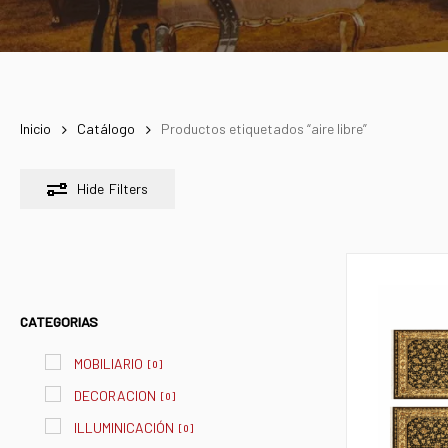
Inicio
Catálogo
Productos etiquetados “aire libre”
Hide
Filters
CATEGORIAS
MOBILIARIO
[
0
]
DECORACION
[
0
]
ILLUMINICACIÓN
[
0
]