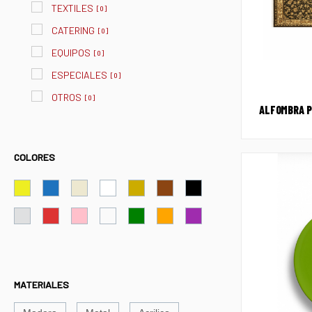
TEXTILES
[
0
]
CATERING
[
0
]
EQUIPOS
[
0
]
ESPECIALES
[
0
]
OTROS
[
0
]
ALFOMBRA P
COLORES
MATERIALES