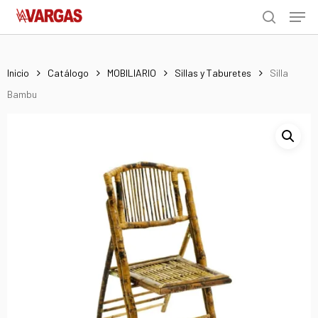
Men
Skip
Menu
to
search
main
content
Inicio
Catálogo
MOBILIARIO
Sillas y Taburetes
Silla
Bambu