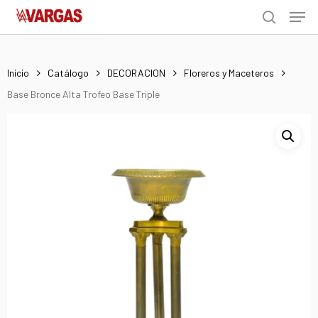
Men
Skip
Menu
to
search
main
content
Inicio
Catálogo
DECORACION
Floreros y Maceteros
Base Bronce Alta Trofeo Base Triple