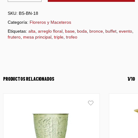
SKU:
BS-BN-18
Categoría:
Floreros y Maceteros
Etiquetas:
alta
,
arreglo floral
,
base
,
boda
,
bronce
,
buffet
,
evento
,
frutero
,
mesa principal
,
triple
,
trofeo
PRODUCTOS RELACIONADOS
1/10