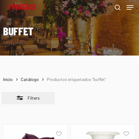
Men
Skip
Menu
to
Close
search
main
Filters
BUFFET
content
Inicio
Catálogo
Productos etiquetados “buffet”
Filters