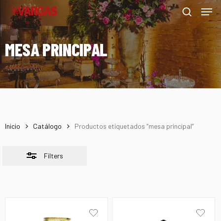
Men
Skip
Menu
to
Close
search
main
Filters
MESA PRINCIPAL
content
Inicio
Catálogo
Productos etiquetados “mesa principal”
Filters