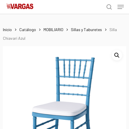
Men
Skip
Menu
to
search
main
content
Inicio
Catálogo
MOBILIARIO
Sillas y Taburetes
Silla
Chiavari Azul