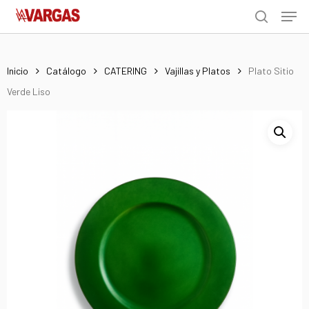
Men
Skip
Menu
to
search
main
content
Inicio
Catálogo
CATERING
Vajillas y Platos
Plato Sitio
Verde Liso