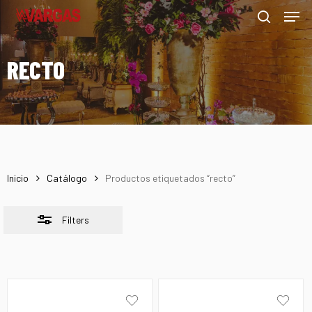
Men
Skip
Menu
to
Close
search
main
Filters
RECTO
content
Inicio
Catálogo
Productos etiquetados “recto”
Filters