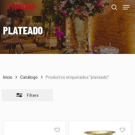
Men
Skip
Menu
to
Close
search
main
Filters
PLATEADO
content
Inicio
Catálogo
Productos etiquetados “plateado”
Filters