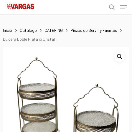
Men
Skip
Menu
to
search
main
content
Inicio
Catálogo
CATERING
Piezas de Servir y Fuentes
Dulcera Doble Plata c/Cristal