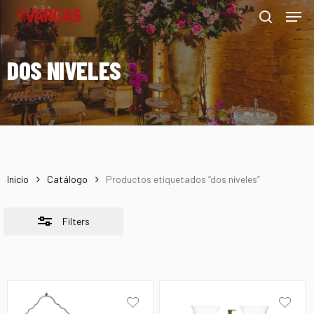
Men
Skip
Menu
to
Close
search
main
Filters
DOS NIVELES
content
Inicio
Catálogo
Productos etiquetados “dos niveles”
Filters