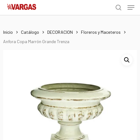
Men
Skip
Menu
to
search
main
content
Inicio
Catálogo
DECORACION
Floreros y Maceteros
Anfora Copa Marrón Grande Trenza