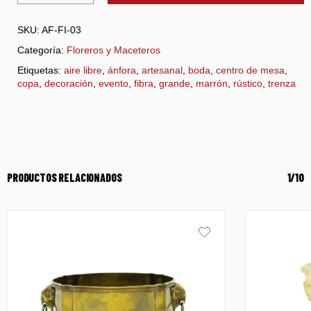
SKU:
AF-FI-03
Categoría:
Floreros y Maceteros
Etiquetas:
aire libre
,
ánfora
,
artesanal
,
boda
,
centro de mesa
,
copa
,
decoración
,
evento
,
fibra
,
grande
,
marrón
,
rústico
,
trenza
PRODUCTOS RELACIONADOS
1/10