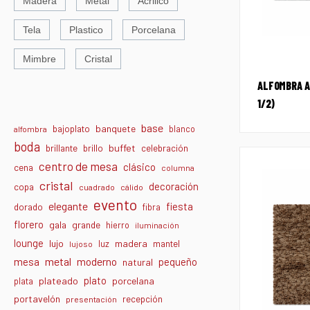
Madera
Metal
Acrilico
Tela
Plastico
Porcelana
Mimbre
Cristal
ALFOMBRA AR
1/2)
base
banquete
bajoplato
blanco
alfombra
boda
buffet
brillante
brillo
celebración
centro de mesa
clásico
cena
columna
cristal
decoración
copa
cuadrado
cálido
evento
elegante
fiesta
dorado
fibra
florero
gala
grande
hierro
iluminación
lounge
lujo
madera
luz
mantel
lujoso
metal
moderno
mesa
pequeño
natural
plato
plateado
porcelana
plata
portavelón
recepción
presentación