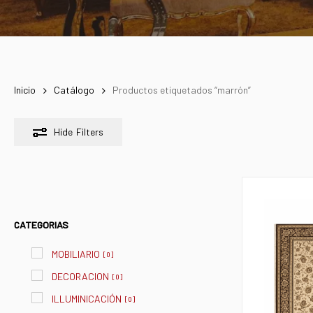
Inicio
Catálogo
Productos etiquetados “marrón”
Hide
Filters
CATEGORIAS
MOBILIARIO
[
0
]
DECORACION
[
0
]
ILLUMINICACIÓN
[
0
]