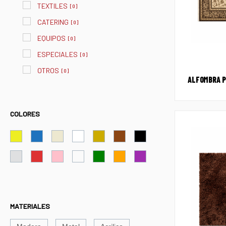
TEXTILES
[
0
]
CATERING
[
0
]
EQUIPOS
[
0
]
ESPECIALES
[
0
]
OTROS
[
0
]
ALFOMBRA P
COLORES
MATERIALES