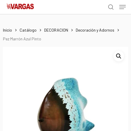
Men
Skip
Menu
to
search
main
content
Inicio
Catálogo
DECORACION
Decoración y Adornos
Pez Marrón Azul Pinto