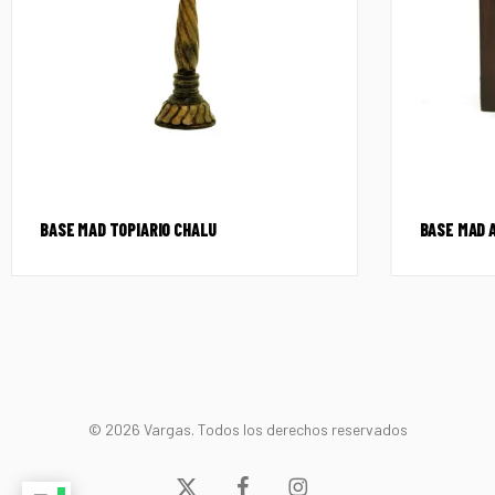
BASE MAD TOPIARIO CHALU
BASE MAD 
© 2026 Vargas. Todos los derechos reservados
x-
facebook
instagram