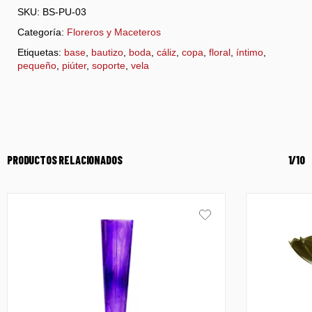
SKU:
BS-PU-03
Categoría:
Floreros y Maceteros
Etiquetas:
base
,
bautizo
,
boda
,
cáliz
,
copa
,
floral
,
íntimo
,
pequeño
,
piúter
,
soporte
,
vela
PRODUCTOS RELACIONADOS
1/10