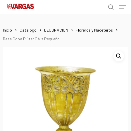
Men
Skip
Menu
to
search
main
content
Inicio
Catálogo
DECORACION
Floreros y Maceteros
Base Copa Piúter Cáliz Pequeño