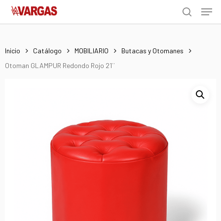
Men
Skip
Menu
to
search
main
content
Inicio
Catálogo
MOBILIARIO
Butacas y Otomanes
Otoman GLAMPUR Redondo Rojo 21¨