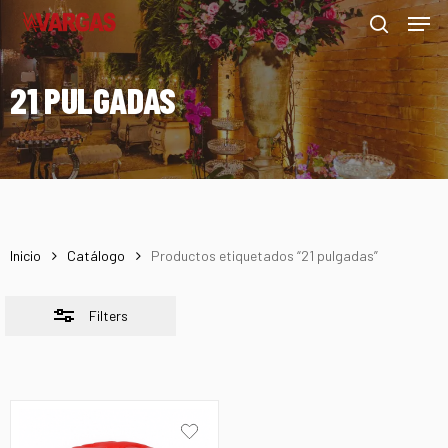
Men
Skip
Menu
to
Close
search
main
Filters
21 PULGADAS
content
Inicio
Catálogo
Productos etiquetados “21 pulgadas”
Filters