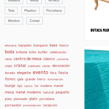
Madera
Metal
Acrilico
Tela
Plastico
Porcelana
Mimbre
Cristal
BUTACA MAD
base
banquete
bajoplato
blanco
alfombra
boda
buffet
brillante
brillo
celebración
centro de mesa
clásico
cena
columna
cristal
decoración
copa
cuadrado
cálido
evento
elegante
fiesta
dorado
fibra
florero
gala
grande
hierro
iluminación
lounge
lujo
madera
luz
mantel
lujoso
metal
moderno
mesa
pequeño
natural
plato
plateado
porcelana
plata
portavelón
recepción
presentación