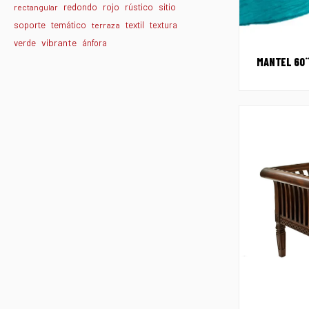
redondo
rojo
rústico
sitio
rectangular
textil
soporte
temático
textura
terraza
vibrante
verde
ánfora
MANTEL 60¨