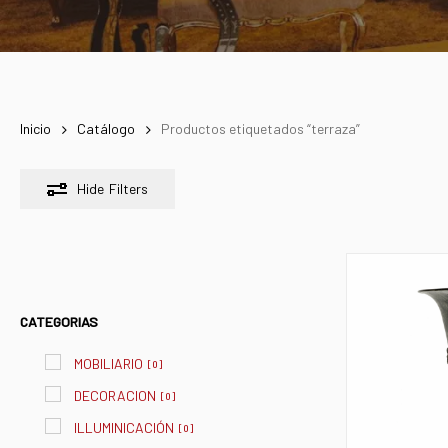
Inicio
Catálogo
Productos etiquetados “terraza”
Hide
Filters
CATEGORIAS
MOBILIARIO
[
0
]
DECORACION
[
0
]
ILLUMINICACIÓN
[
0
]