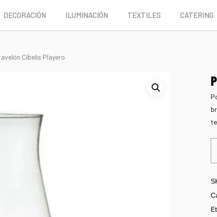
DECORACIÓN
ILUMINACIÓN
TEXTILES
CATERING
avelón Cibelis Playero
P
Po
br
te
S
C
Et