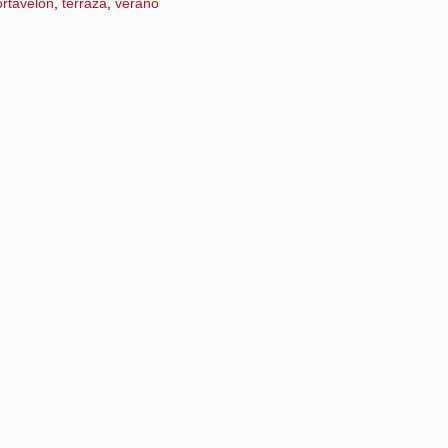
rtavelón
,
terraza
,
verano