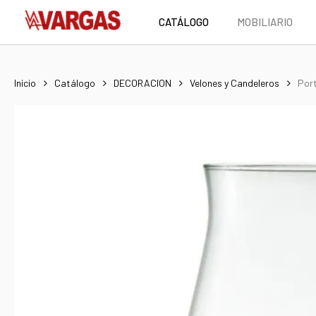
Skip
CATÁLOGO
MOBILIARIO
to
main
content
Inicio
Catálogo
DECORACION
Velones y Candeleros
Port
Hit enter to search or ESC to close