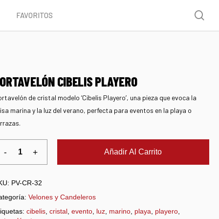
Menu
sea
FAVORITOS
ORTAVELÓN CIBELIS PLAYERO
rtavelón de cristal modelo ‘Cibelis Playero’, una pieza que evoca la
isa marina y la luz del verano, perfecta para eventos en la playa o
rrazas.
Añadir Al Carrito
KU:
PV-CR-32
ategoría:
Velones y Candeleros
iquetas:
cibelis
,
cristal
,
evento
,
luz
,
marino
,
playa
,
playero
,