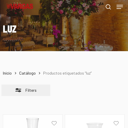
Men
Skip
Menu
to
Close
search
main
Filters
LUZ
content
Inicio
Catálogo
Productos etiquetados “luz”
Filters