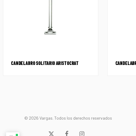
CANDELABRO SOLITARIO ARISTOCRAT
CANDELABR
© 2026 Vargas. Todos los derechos reservados
x-
facebook
instagram