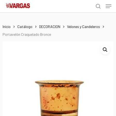
Men
Skip
Menu
to
search
main
content
Inicio
Catálogo
DECORACION
Velones y Candeleros
Portavelón Craquelado Bronce