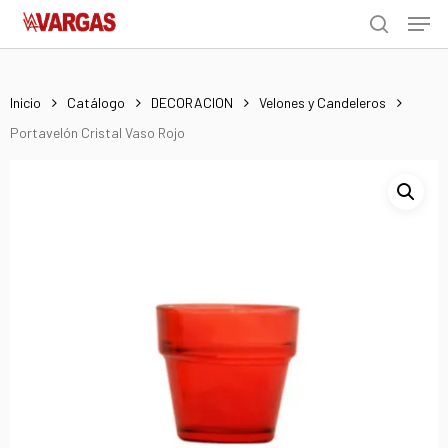
Men
Skip
Menu
to
search
main
content
Inicio
Catálogo
DECORACION
Velones y Candeleros
Portavelón Cristal Vaso Rojo