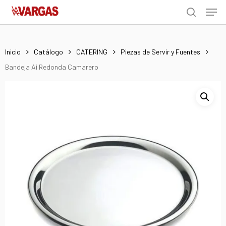
Men
Skip
Menu
to
search
main
content
Inicio
Catálogo
CATERING
Piezas de Servir y Fuentes
Bandeja Ai Redonda Camarero