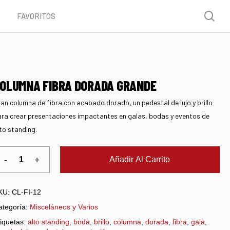
Menu
sea
FAVORITOS
OLUMNA FIBRA DORADA GRANDE
an columna de fibra con acabado dorado, un pedestal de lujo y brillo
ra crear presentaciones impactantes en galas, bodas y eventos de
to standing.
Añadir Al Carrito
KU:
CL-FI-12
ategoría:
Misceláneos y Varios
iquetas:
alto standing
,
boda
,
brillo
,
columna
,
dorada
,
fibra
,
gala
,