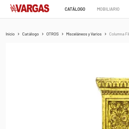
Skip
CATÁLOGO
MOBILIARIO
to
main
content
Inicio
Catálogo
OTROS
Misceláneos y Varios
Columna Fi
Hit enter to search or ESC to close