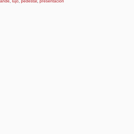
rande
,
lujo
,
pedestal
,
presentación