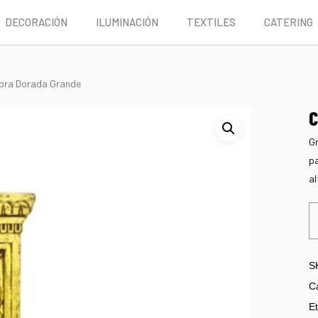
DECORACIÓN
ILUMINACIÓN
TEXTILES
CATERING
bra Dorada Grande
C
Gr
pa
al
S
C
Et