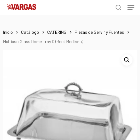
Men
Skip
Menu
to
search
main
content
Inicio
Catálogo
CATERING
Piezas de Servir y Fuentes
Multiuso Glass Dome Tray D (Rect Mediano)