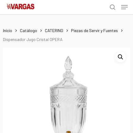
Men
Skip
Menu
to
search
main
content
Inicio
Catálogo
CATERING
Piezas de Servir y Fuentes
Dispensador Jugo Cristal OPERA