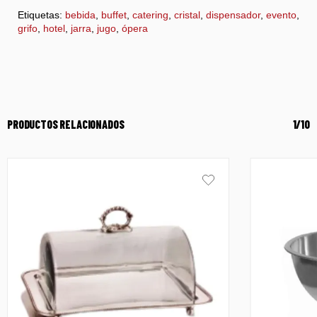
Etiquetas:
bebida
,
buffet
,
catering
,
cristal
,
dispensador
,
evento
,
grifo
,
hotel
,
jarra
,
jugo
,
ópera
PRODUCTOS RELACIONADOS
1/10