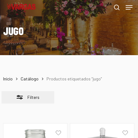
Men
Skip
Menu
to
Close
search
main
Filters
JUGO
content
Inicio
Catálogo
Productos etiquetados “jugo”
Filters