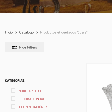
Inicio
Catálogo
Productos etiquetados “ópera”
Hide
Filters
CATEGORIAS
MOBILIARIO
[
0
]
DECORACION
[
0
]
ILLUMINICACIÓN
[
0
]