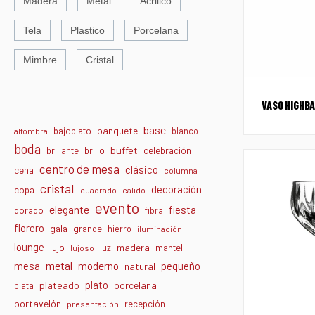
Madera
Metal
Acrilico
Tela
Plastico
Porcelana
Mimbre
Cristal
VASO HIGHB
base
banquete
bajoplato
blanco
alfombra
boda
buffet
brillante
brillo
celebración
centro de mesa
clásico
cena
columna
cristal
decoración
copa
cuadrado
cálido
evento
elegante
fiesta
dorado
fibra
florero
gala
grande
hierro
iluminación
lounge
lujo
madera
luz
mantel
lujoso
metal
moderno
mesa
pequeño
natural
plato
plateado
porcelana
plata
portavelón
recepción
presentación