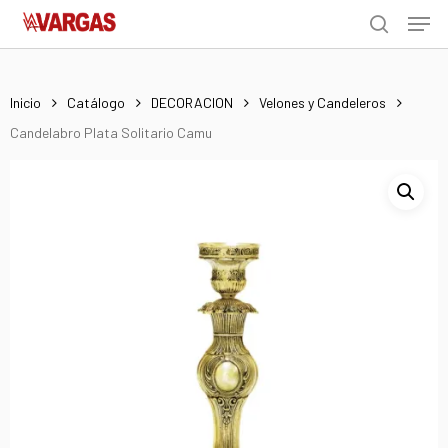
Men
Skip
Menu
to
search
main
content
Inicio
Catálogo
DECORACION
Velones y Candeleros
Candelabro Plata Solitario Camu