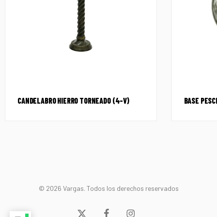
CANDELABRO HIERRO TORNEADO (4-V)
BASE PESC
© 2026 Vargas. Todos los derechos reservados
x-
facebook
instagram