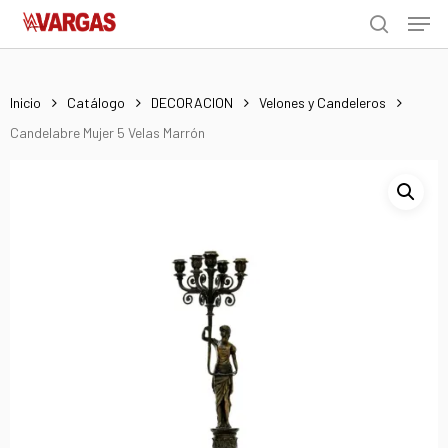
Men
Skip
Menu
to
search
main
content
Inicio
Catálogo
DECORACION
Velones y Candeleros
Candelabre Mujer 5 Velas Marrón