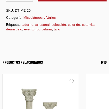
SKU:
DT-ME-20
Categoría:
Misceláneos y Varios
Etiquetas:
adorno
,
artesanal
,
colección
,
colorido
,
cotorrita
,
deansuelo
,
evento
,
porcelana
,
tallo
PRODUCTOS RELACIONADOS
1/10