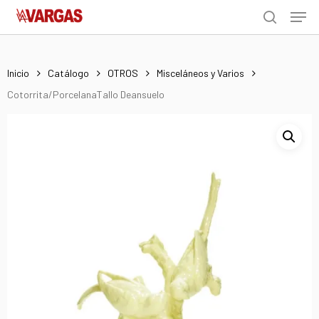
Men
Skip
Menu
to
search
main
content
Inicio
Catálogo
OTROS
Misceláneos y Varios
Cotorrita/PorcelanaTallo Deansuelo