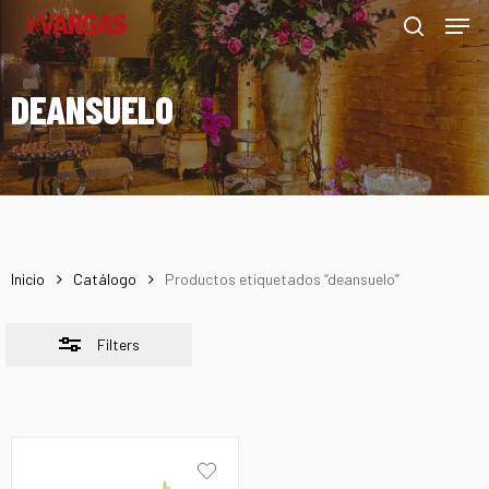
Men
Skip
Menu
to
Close
search
main
Filters
DEANSUELO
content
Inicio
Catálogo
Productos etiquetados “deansuelo”
Filters